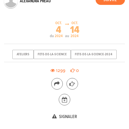
ALEXANDRA PREAU
OCT.
OCT.
4
14
du
au
2024
2024
ATELIERS
FETE-DE-LA-SCIENCE
FETE-DE-LA-SCIENCE-2024
1299
0
SIGNALER