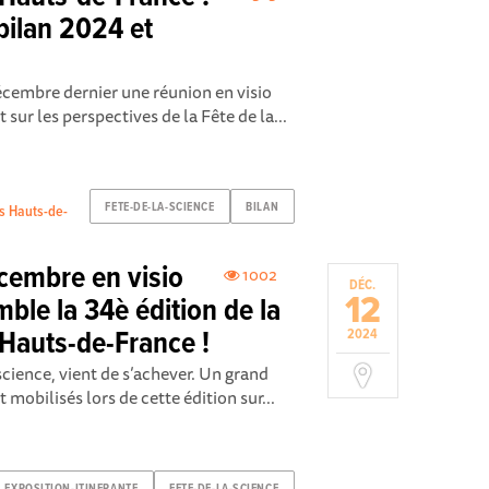
 bilan 2024 et
écembre dernier une réunion en visio
 sur les perspectives de la Fête de la...
FETE-DE-LA-SCIENCE
BILAN
es Hauts-de-
cembre en visio
1002
DÉC.
12
ble la 34è édition de la
 Hauts-de-France !
2024
science, vient de s’achever. Un grand
 mobilisés lors de cette édition sur...
EXPOSITION-ITINERANTE
FETE-DE-LA-SCIENCE