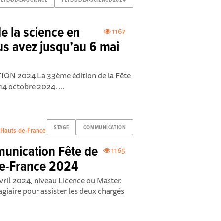
FETE-DE-LA-SCIENCE
FETE-DE-LA-SCIENCE-2024
de la science en
1167
us avez jusqu’au 6 mai
ON 2024 La 33ème édition de la Fête
14 octobre 2024. ...
STAGE
COMMUNICATION
s Hauts-de-France
munication Fête de
1165
de-France 2024
vril 2024, niveau Licence ou Master.
giaire pour assister les deux chargés