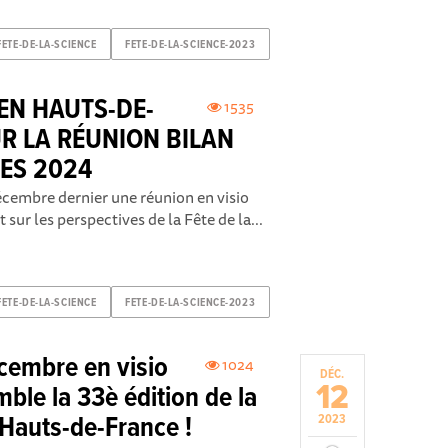
FETE-DE-LA-SCIENCE
FETE-DE-LA-SCIENCE-2023
 EN HAUTS-DE-
1535
UR LA RÉUNION BILAN
VES 2024
écembre dernier une réunion en visio
 sur les perspectives de la Fête de la...
FETE-DE-LA-SCIENCE
FETE-DE-LA-SCIENCE-2023
cembre en visio
1024
DÉC.
12
ble la 33è édition de la
 Hauts-de-France !
2023