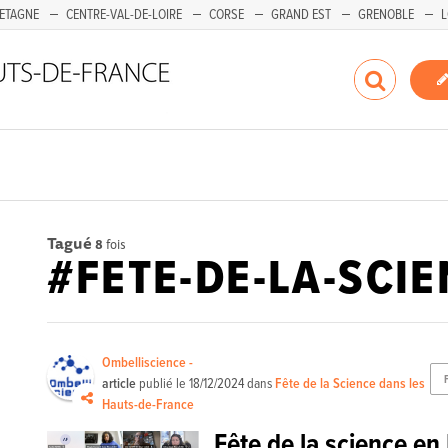
ETAGNE
CENTRE-VAL-DE-LOIRE
CORSE
GRAND EST
GRENOBLE
L
Tagué
8
fois
#FETE-DE-LA-SCI
Ombelliscience -
article
publié le
18/12/2024
dans
Fête de la Science dans les
Hauts-de-France
Fête de la science en