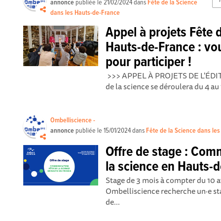
annonce
publiée le
21/02/2024
dans
Fête de la Science
dans les Hauts-de-France
Appel à projets Fête 
Hauts-de-France : vo
pour participer !
>>> APPEL À PROJETS DE L'ÉDITI
de la science se déroulera du 4 au 
Ombelliscience -
annonce
publiée le
15/01/2024
dans
Fête de la Science dans le
Offre de stage : Com
la science en Hauts-
Stage de 3 mois à compter du 10 a
Ombelliscience recherche un·e sta
de...