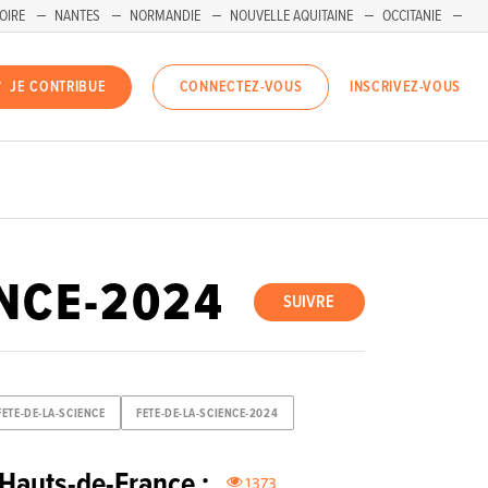
OIRE
NANTES
NORMANDIE
NOUVELLE AQUITAINE
OCCITANIE
INSCRIVEZ-VOUS
JE CONTRIBUE
CONNECTEZ-VOUS
ENCE-2024
SUIVRE
FETE-DE-LA-SCIENCE
FETE-DE-LA-SCIENCE-2024
 Hauts-de-France :
1373