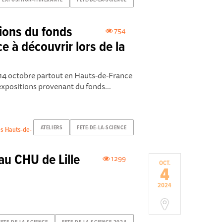
tions du fonds
754
e à découvrir lors de la
u 14 octobre partout en Hauts-de-France
’expositions provenant du fonds...
ATELIERS
FETE-DE-LA-SCIENCE
es Hauts-de-
 au CHU de Lille
1299
OCT.
4
2024