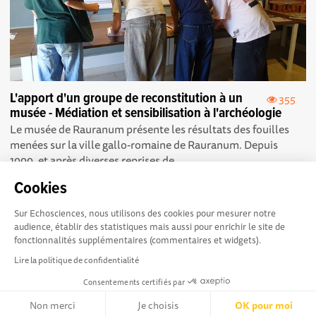
L'apport d'un groupe de reconstitution à un
355
musée - Médiation et sensibilisation à l'archéologie
Le musée de Rauranum présente les résultats des fouilles
menées sur la ville gallo-romaine de Rauranum. Depuis
1999, et après diverses reprises de...
Cookies
Sur Echosciences, nous utilisons des cookies pour mesurer notre
audience, établir des statistiques mais aussi pour enrichir le site de
fonctionnalités supplémentaires (commentaires et widgets).
Explorer, s’exprimer,
Conditions Générales d'utilisation
Lire la politique de confidentialité
rentrer en contact :
Consentements certifiés par
Echosciences Hauts-de-France est le réseau social des
amateurs de sciences et de technologies du territoire
Non merci
Je choisis
OK pour moi