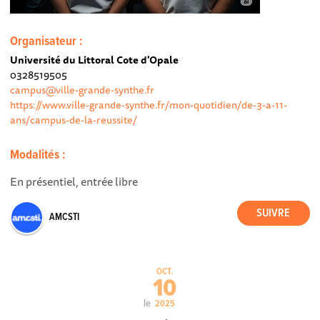
Organisateur :
Université du Littoral Cote d'Opale
0328519505
campus@ville-grande-synthe.fr
https://www.ville-grande-synthe.fr/mon-quotidien/de-3-a-11-
ans/campus-de-la-reussite/
Modalités :
En présentiel, entrée libre
AMCSTI
OCT.
10
le
2025