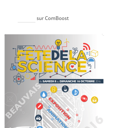
krature
sur ComBoost