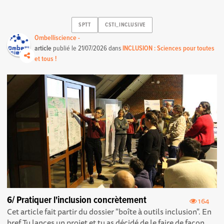
SPTT
CSTI_INCLUSIVE
Ombelliscience -
article
publié le
21/07/2026
dans
INCLUSION : Sciences pour toutes
et tous !
6/ Pratiquer l'inclusion concrètement
164
Cet article fait partir du dossier "boîte à outils inclusion". En
bref Tu lances un projet et tu as décidé de le faire de façon...