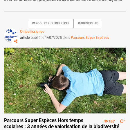
PARCOURSSUPERESPECES
BIODIVERSITE
Ombelliscience -
article
publié le
17/07/2026
dans
Parcours Super Espèces
Parcours Super Espèces Hors temps
197
1
scolaires : 3 années de valorisation de la biodiversité