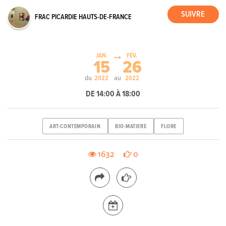
FRAC PICARDIE HAUTS-DE-FRANCE
JAN.
FÉV.
15
26
du
au
2022
2022
DE 14:00 À 18:00
ART-CONTEMPORAIN
BIO-MATIERE
FLORE
1632
0