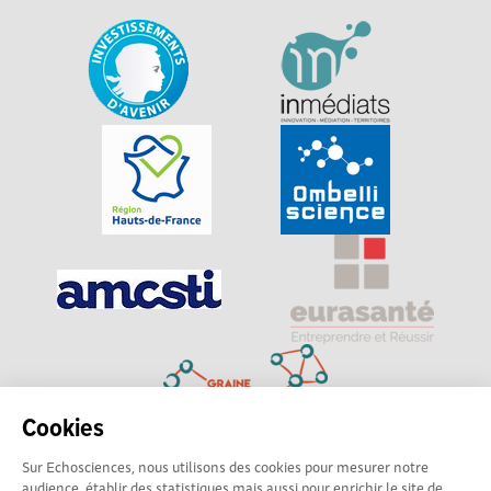
Cookies
Sur Echosciences, nous utilisons des cookies pour mesurer notre
Explorer, s’exprimer, rentrer en contact : Echosciences
audience, établir des statistiques mais aussi pour enrichir le site de