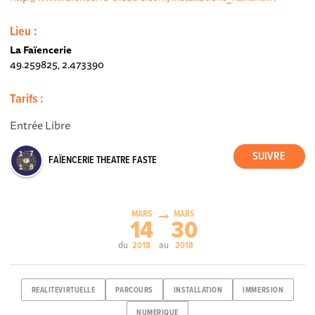
Lieu :
La Faïencerie
49.259825, 2.473390
Tarifs :
Entrée Libre
FAÏENCERIE THEATRE FASTE
MARS
MARS
14
30
du
au
2018
2018
REALITEVIRTUELLE
PARCOURS
INSTALLATION
IMMERSION
NUMERIQUE