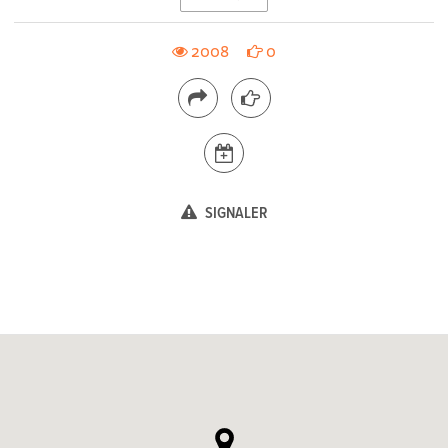
2008
0
SIGNALER