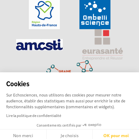
Cookies
Sur Echosciences, nous utilisons des cookies pour mesurer notre
Explorer, s’exprimer, rentrer en contact : Echosciences
audience, établir des statistiques mais aussi pour enrichir le site de
Hauts-de-France est le réseau social des amateurs de
fonctionnalités supplémentaires (commentaires et widgets).
sciences et de technologies du territoire
Lire la politique de confidentialité
Consentements certifiés par
Mentions légales
|
Politique de confidentialité
|
CGU
|
Ligne éditoriale
Non merci
Je choisis
OK pour moi