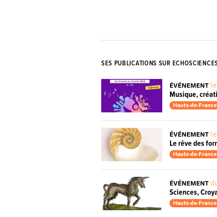
SES PUBLICATIONS SUR ECHOSCIENCE
le
ÉVÉNEMENT
Musique, créati
Hauts-de-France
le
ÉVÉNEMENT
Le rêve des for
Hauts-de-France
du
ÉVÉNEMENT
Sciences, Croy
Hauts-de-France