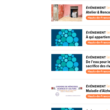
le
ÉVÉNEMENT
Atelier & Renco
Hauts-de-France
le
ÉVÉNEMENT
À qui appartien
Hauts-de-France
le
ÉVÉNEMENT
De l’eau pour l
sacrifice des r
Hauts-de-France
le
ÉVÉNEMENT
Maladie d’Alzhe
Hauts-de-France