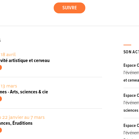
S
SON AC
 18 avril
vité artistique et cerveau
Espace Cu
l'événe
et cerve
 13 mars
mes - Arts, sciences & cie
Espace Cu
l'événe
sciences 
 22 janvier au 7 mars
ances, Éruditions
Espace Cu
l'événe