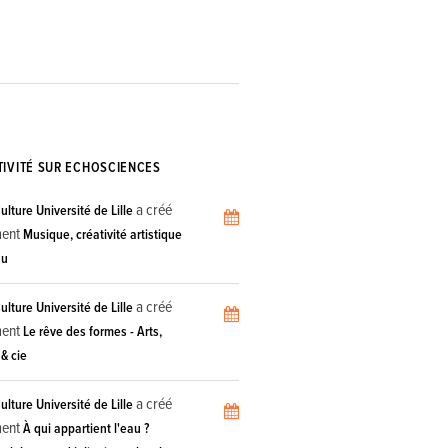
TIVITÉ SUR ECHOSCIENCES
a créé
lture Université de Lille
ment
Musique, créativité artistique
au
a créé
lture Université de Lille
ment
Le rêve des formes - Arts,
& cie
a créé
lture Université de Lille
ment
À qui appartient l'eau ?