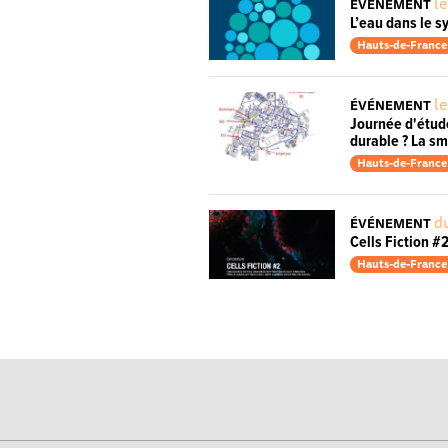
le
ÉVÉNEMENT
L’eau dans le s
Hauts-de-France
l
ÉVÉNEMENT
Journée d'études
durable ? La sm
Hauts-de-France
d
ÉVÉNEMENT
Cells Fiction #
Hauts-de-France