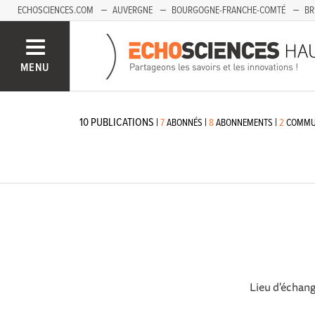
ECHOSCIENCES.COM
AUVERGNE
BOURGOGNE-FRANCHE-COMTÉ
BR
PAYS-DE-LA-LOIRE
SAVOIE MONT-BLANC
SUD-PACA
MENU
10
PUBLICATIONS
|
|
|
7
ABONNÉS
8
ABONNEMENTS
2
COMMU
Lieu d'échang