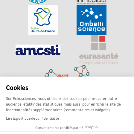
Cookies
Sur Echosciences, nous utilisons des cookies pour mesurer notre
Explorer, s’exprimer, rentrer en contact : Echosciences
audience, établir des statistiques mais aussi pour enrichir le site de
Hauts-de-France est le réseau social des amateurs de
fonctionnalités supplémentaires (commentaires et widgets).
sciences et de technologies du territoire
Lire la politique de confidentialité
Consentements certifiés par
Mentions légales
|
Politique de confidentialité
|
CGU