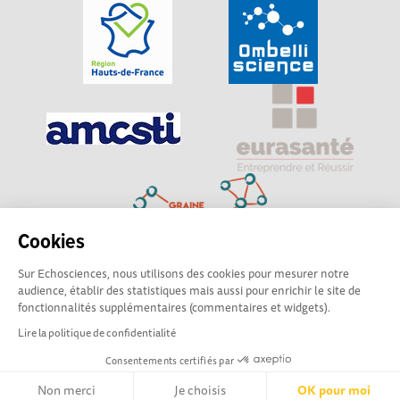
Cookies
Sur Echosciences, nous utilisons des cookies pour mesurer notre
Explorer, s’exprimer, rentrer en contact : Echosciences
audience, établir des statistiques mais aussi pour enrichir le site de
Hauts-de-France est le réseau social des amateurs de
fonctionnalités supplémentaires (commentaires et widgets).
sciences et de technologies du territoire
Lire la politique de confidentialité
Consentements certifiés par
Mentions légales
|
Politique de confidentialité
|
CGU
|
Ligne éditoriale
Non merci
Je choisis
OK pour moi