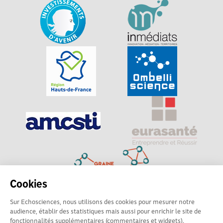
Cookies
Sur Echosciences, nous utilisons des cookies pour mesurer notre
Explorer, s’exprimer, rentrer en contact : Echosciences
audience, établir des statistiques mais aussi pour enrichir le site de
Hauts-de-France est le réseau social des amateurs de
fonctionnalités supplémentaires (commentaires et widgets).