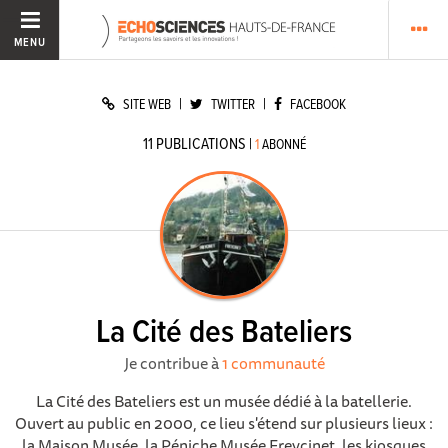
MENU
|
|
SITE WEB
TWITTER
FACEBOOK
11
PUBLICATIONS
|
1
ABONNÉ
La Cité des Bateliers
Je contribue à
1 communauté
La Cité des Bateliers est un musée dédié à la batellerie.
Ouvert au public en 2000, ce lieu s'étend sur plusieurs lieux :
la Maison Musée, la Péniche Musée Freycinet, les kiosques