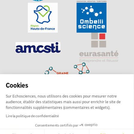
Cookies
Sur Echosciences, nous utilisons des cookies pour mesurer notre
Explorer, s’exprimer, rentrer en contact : Echosciences
audience, établir des statistiques mais aussi pour enrichir le site de
Hauts-de-France est le réseau social des amateurs de
fonctionnalités supplémentaires (commentaires et widgets).
sciences et de technologies du territoire
Lire la politique de confidentialité
Consentements certifiés par
Mentions légales
|
Politique de confidentialité
|
CGU
|
Ligne éditoriale