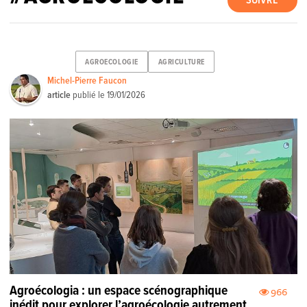
SUIVRE
AGROECOLOGIE
AGRICULTURE
Michel-Pierre Faucon
article
publié le
19/01/2026
Agroécologia : un espace scénographique
966
inédit pour explorer l’agroécologie autrement