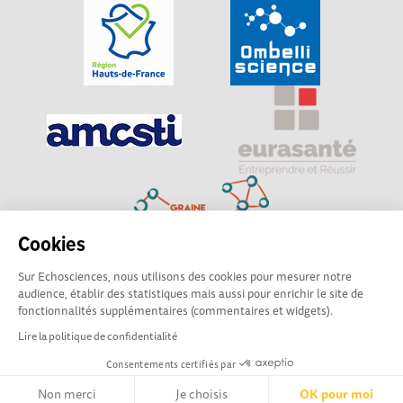
Cookies
Sur Echosciences, nous utilisons des cookies pour mesurer notre
Explorer, s’exprimer, rentrer en contact : Echosciences
audience, établir des statistiques mais aussi pour enrichir le site de
Hauts-de-France est le réseau social des amateurs de
fonctionnalités supplémentaires (commentaires et widgets).
sciences et de technologies du territoire
Lire la politique de confidentialité
Consentements certifiés par
Mentions légales
|
Politique de confidentialité
|
CGU
|
Ligne éditoriale
Non merci
Je choisis
OK pour moi