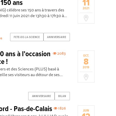
11
 150 ans
2021
G) célèbre ses 150 ans à travers des
redi 11 juin 2021 de 13h30 à 17h30 à...
FETE-DE-LA-SCIENCE
ANNIVERSAIRE
es
0 ans à l’occasion
2083
OCT.
8
e !
2019
ivers et des Sciences (PLUS) basé à
le ses visiteurs au détour de ses...
ANNIVERSAIRE
BILAN
ord - Pas-de-Calais
1826
JUIN