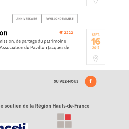
ANNIVERSAIRE
PAVILLONDEMANSE
lon
2222
SEPT.
16
smission, de partage du patrimoine
 l'Association du Pavillon Jacques de
2017
SUIVEZ-NOUS
le soutien de la Région Hauts-de-France