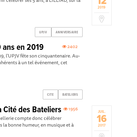
12
nir célébrer ses 5 ans, à LILLIAD, sur la
2019
UPJV
ANNIVERSAIRE
0 ans en 2019
2402
, l’UPJV fête son cinquantenaire. Au-
hérents à un tel événement, cet
CITE
BATELIERS
 Cité des Bateliers
1956
JUIL.
16
atellerie compte donc célébrer
ns la bonne humeur, en musique et à
2017