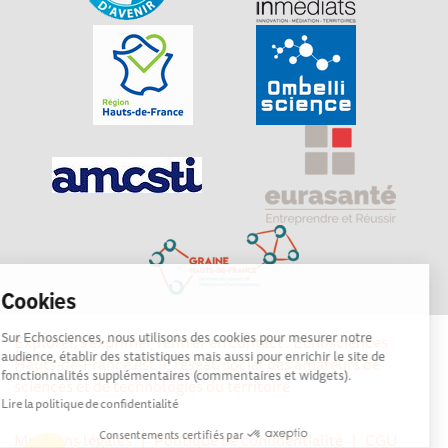
Cookies
Sur Echosciences, nous utilisons des cookies pour mesurer notre
Explorer, s’exprimer, rentrer en contact : Echosciences
audience, établir des statistiques mais aussi pour enrichir le site de
Hauts-de-France est le réseau social des amateurs de
fonctionnalités supplémentaires (commentaires et widgets).
sciences et de technologies du territoire
Lire la politique de confidentialité
Consentements certifiés par
Mentions légales
|
Politique de confidentialité
|
CGU