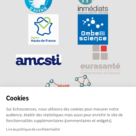
Cookies
Sur Echosciences, nous utilisons des cookies pour mesurer notre
Explorer, s’exprimer, rentrer en contact : Echosciences
audience, établir des statistiques mais aussi pour enrichir le site de
Hauts-de-France est le réseau social des amateurs de
fonctionnalités supplémentaires (commentaires et widgets).
sciences et de technologies du territoire
Lire la politique de confidentialité