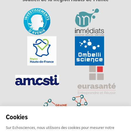
Cookies
Sur Echosciences, nous utilisons des cookies pour mesurer notre
Explorer, s’exprimer, rentrer en contact : Echosciences