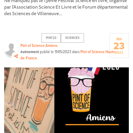
Ne manquez pas le 13ème Festival Science en livre, organisé
par l’Association Science Et Livre et le Forum départemental
des Sciences de Villeneuve...
PINT23
SCIENCES
MAI
23
Pint of Science Amiens
événement
publié le
11/05/2023
dans
Pint of Science Hauts-
2023
de-France