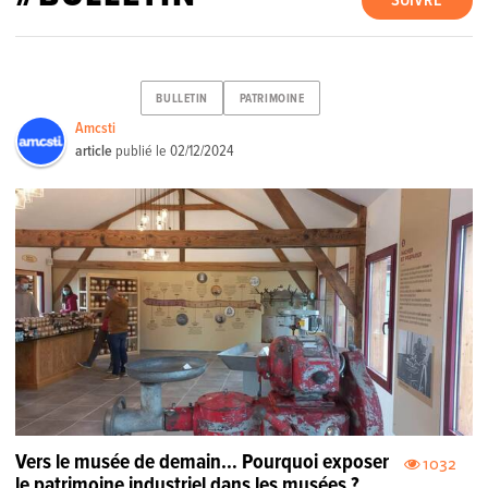
SUIVRE
BULLETIN
PATRIMOINE
Amcsti
article
publié le
02/12/2024
Vers le musée de demain… Pourquoi exposer
1032
le patrimoine industriel dans les musées ?