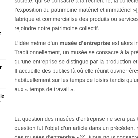
société, qui se consacre à la recherche, la collecte,
l’exposition du patrimoine matériel et immatériel »[
fabrique et commercialise des produits ou services 
rejoindre notre patrimoine collectif.
e
L’idée même d’un
musée d’entreprise
est alors 
Traditionnellement, un musée se consacre à la pré
qu’une entreprise se distingue par la production e
r
Il accueille des publics là où elle réunit ouvrier·ère
habituellement sur les temps de loisirs tandis qu’u
aux « temps de travail ».
ie
e
La question des musées d’entreprise ne sera pas tra
question fut l’objet d’un article dans un précédent
des musées d’entreprise »[2]. Nous nous consacrer