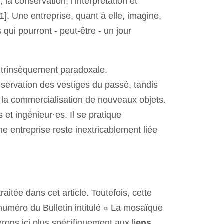
 la conservation, l’interprétation et
1]. Une entreprise, quant à elle, imagine,
qui pourront - peut-être - un jour
intrinsèquement paradoxale.
servation des vestiges du passé, tandis
t la commercialisation de nouveaux objets.
s et ingénieur·es. Il se pratique
ne entreprise reste inextricablement liée
itée dans cet article. Toutefois, cette
 numéro du Bulletin intitulé « La mosaïque
ons ici plus spécifiquement aux li
ens