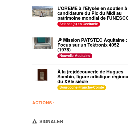
L’OREME à l’Élysée en soutien à 
candidature du Pic du Midi au
patrimoine mondial de l’UNESC
Science(s) en Occitanie
🔎 Mission PATSTEC Aquitaine :
Focus sur un Tektronix 4052
(1978)
Nouvelle-Aquitaine
À la (re)découverte de Hugues
Sambin, figure artistique régiona
du XVIe siècle
Bourgogne-Franche-Comté
ACTIONS :
SIGNALER