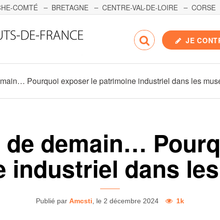
CHE-COMTÉ
BRETAGNE
CENTRE-VAL-DE-LOIRE
CORSE
S-DE-LA-LOIRE
SAVOIE MONT-BLANC
SUD-PACA
JE CONT
main… Pourquoi exposer le patrimoine industriel dans les mus
e de demain… Pourqu
e industriel dans le
Publié par
Amcsti
, le 2 décembre 2024
1k