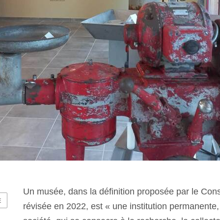
Un musée, dans la définition proposée par le Con
E
révisée en 2022, est « une institution permanente, 