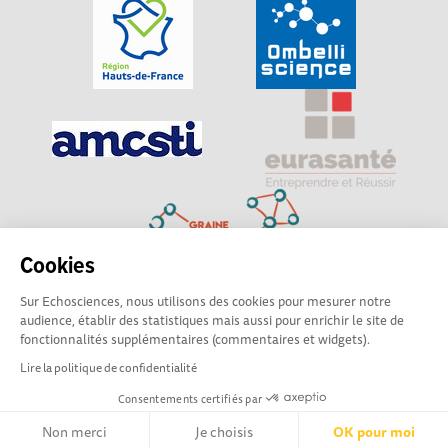
Cookies
Sur Echosciences, nous utilisons des cookies pour mesurer notre
Explorer, s’exprimer, rentrer en contact : Echosciences
audience, établir des statistiques mais aussi pour enrichir le site de
Hauts-de-France est le réseau social des amateurs de
fonctionnalités supplémentaires (commentaires et widgets).
sciences et de technologies du territoire
Lire la politique de confidentialité
Consentements certifiés par
Mentions légales
|
Politique de confidentialité
|
CGU
|
Ligne éditoriale
Non merci
Je choisis
OK pour moi