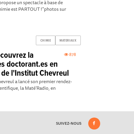
 propose un spectacle à base de
Chimie est PARTOUT !"photos sur
CHIMIE
MATERIAUX
écouvrez la
878
es doctorant.es en
de l'Institut Chevreul
 Chevreul a lancé son premier rendez-
entifique, la Maté'Radio, en
SUIVEZ-NOUS