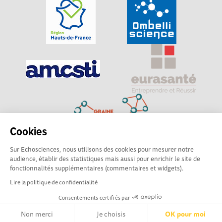
Cookies
Sur Echosciences, nous utilisons des cookies pour mesurer notre
Explorer, s’exprimer, rentrer en contact : Echosciences
audience, établir des statistiques mais aussi pour enrichir le site de
Hauts-de-France est le réseau social des amateurs de
fonctionnalités supplémentaires (commentaires et widgets).
sciences et de technologies du territoire
Lire la politique de confidentialité
Consentements certifiés par
Mentions légales
|
Politique de confidentialité
|
CGU
|
Ligne éditoriale
Non merci
Je choisis
OK pour moi