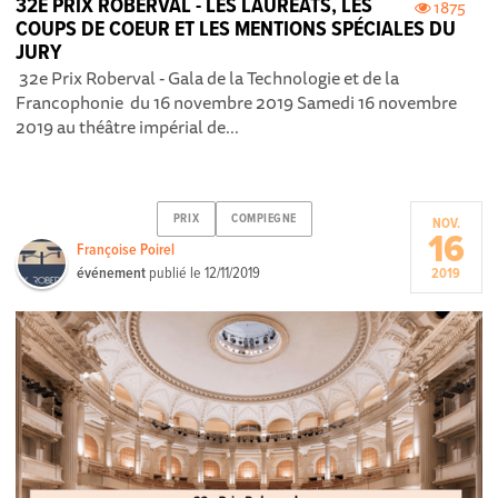
32E PRIX ROBERVAL - LES LAURÉATS, LES
1875
COUPS DE COEUR ET LES MENTIONS SPÉCIALES DU
JURY
32e Prix Roberval - Gala de la Technologie et de la
Francophonie du 16 novembre 2019 Samedi 16 novembre
2019 au théâtre impérial de...
PRIX
COMPIEGNE
NOV.
16
Françoise Poirel
événement
publié le
12/11/2019
2019