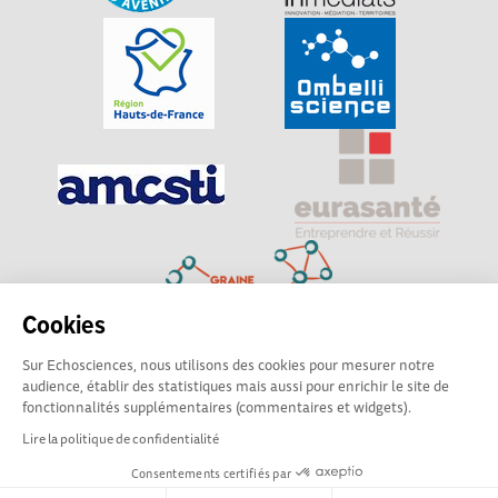
Cookies
Sur Echosciences, nous utilisons des cookies pour mesurer notre
Explorer, s’exprimer, rentrer en contact : Echosciences
audience, établir des statistiques mais aussi pour enrichir le site de
Hauts-de-France est le réseau social des amateurs de
fonctionnalités supplémentaires (commentaires et widgets).
sciences et de technologies du territoire
Lire la politique de confidentialité
Consentements certifiés par
Mentions légales
|
Politique de confidentialité
|
CGU