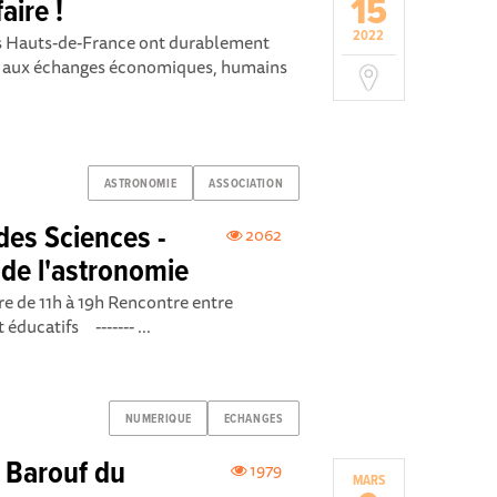
15
aire !
2022
es Hauts-de-France ont durablement
âce aux échanges économiques, humains
ASTRONOMIE
ASSOCIATION
des Sciences -
2062
 de l'astronomie
 de 11h à 19h Rencontre entre
éducatifs ------- ...
NUMERIQUE
ECHANGES
d Barouf du
1979
MARS