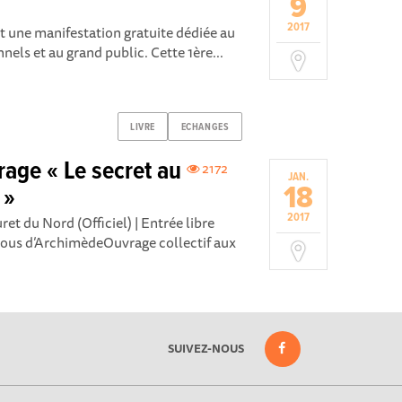
9
2017
 une manifestation gratuite dédiée au
nnels et au grand public. Cette 1ère...
LIVRE
ECHANGES
rage « Le secret au
2172
JAN.
18
 »
2017
t du Nord (Officiel) | Entrée libre
vous d’ArchimèdeOuvrage collectif aux
SUIVEZ-NOUS