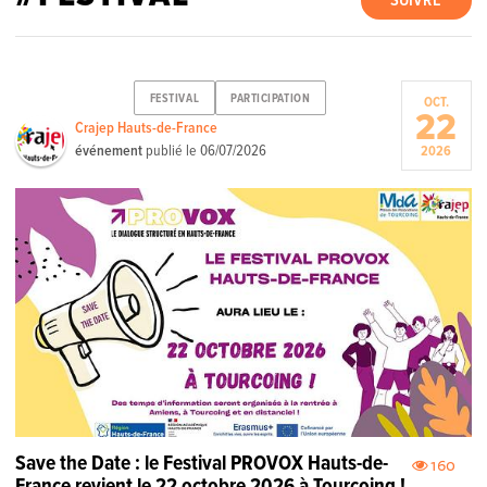
SUIVRE
FESTIVAL
PARTICIPATION
OCT.
22
Crajep Hauts-de-France
événement
publié le
06/07/2026
2026
Save the Date : le Festival PROVOX Hauts-de-
160
France revient le 22 octobre 2026 à Tourcoing !