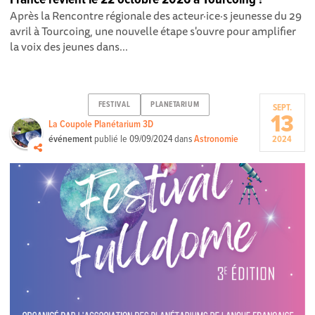
Après la Rencontre régionale des acteur·ice·s jeunesse du 29
avril à Tourcoing, une nouvelle étape s'ouvre pour amplifier
la voix des jeunes dans...
FESTIVAL
PLANETARIUM
SEPT.
13
La Coupole Planétarium 3D
événement
publié le
09/09/2024
dans
Astronomie
2024