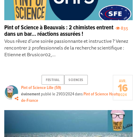
Pint of Science à Beauvais : 2 chimistes entrent
835
dans un bar... réactions assurées !
Vous rêvez d'une soirée passionnante et instructive ? Venez
rencontrer 2 professionnels de la recherche scientifique :
Etienne et Brusicor02,...
FESTIVAL
SCIENCES
AVR.
16
Pint of Science Lille (59)
événement
publié le
21/03/2024
dans
Pint of Science Hauts-
2024
de-France