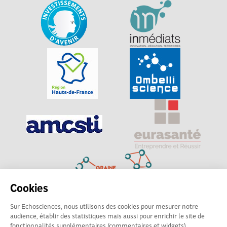
Cookies
Sur Echosciences, nous utilisons des cookies pour mesurer notre
Explorer, s’exprimer, rentrer en contact : Echosciences
audience, établir des statistiques mais aussi pour enrichir le site de
Hauts-de-France est le réseau social des amateurs de
fonctionnalités supplémentaires (commentaires et widgets).