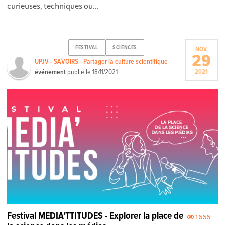
curieuses, techniques ou...
FESTIVAL
SCIENCES
NOV.
29
UPJV - SAVOIRS - Partager la culture scientifique
événement
publié le
18/11/2021
2021
Festival MEDIA'TTITUDES - Explorer la place de
1666