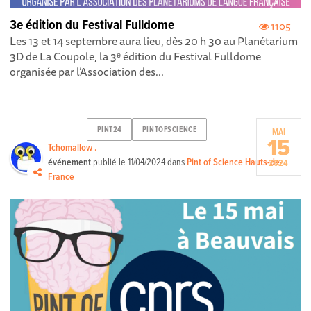
3e édition du Festival Fulldome
1105
Les 13 et 14 septembre aura lieu, dès 20 h 30 au Planétarium
3D de La Coupole, la 3ᵉ édition du Festival Fulldome
organisée par l’Association des...
PINT24
PINTOFSCIENCE
MAI
15
Tchomallow .
événement
publié le
11/04/2024
dans
Pint of Science Hauts-de-
2024
France