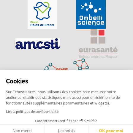
Cookies
Sur Echosciences, nous utilisons des cookies pour mesurer notre
Explorer, s’exprimer, rentrer en contact : Echosciences
audience, établir des statistiques mais aussi pour enrichir le site de
Hauts-de-France est le réseau social des amateurs de
fonctionnalités supplémentaires (commentaires et widgets).
sciences et de technologies du territoire
Lire la politique de confidentialité
Consentements certifiés par
Mentions légales
|
Politique de confidentialité
|
CGU
|
Ligne éditoriale
Non merci
Je choisis
OK pour moi