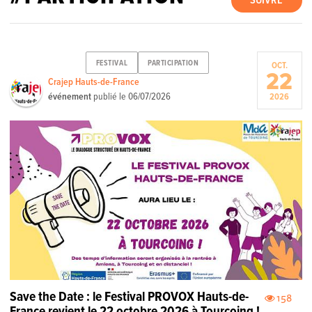
SUIVRE
FESTIVAL
PARTICIPATION
OCT.
22
Crajep Hauts-de-France
événement
publié le
06/07/2026
2026
Save the Date : le Festival PROVOX Hauts-de-
158
France revient le 22 octobre 2026 à Tourcoing !