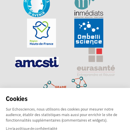
Cookies
Sur Echosciences, nous utilisons des cookies pour mesurer notre
Explorer, s’exprimer, rentrer en contact : Echosciences
audience, établir des statistiques mais aussi pour enrichir le site de
Hauts-de-France est le réseau social des amateurs de
fonctionnalités supplémentaires (commentaires et widgets).
sciences et de technologies du territoire
Lire la politique de confidentialité