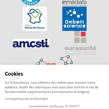
Cookies
Sur Echosciences, nous utilisons des cookies pour mesurer notre
Explorer, s’exprimer, rentrer en contact : Echosciences
audience, établir des statistiques mais aussi pour enrichir le site de
Hauts-de-France est le réseau social des amateurs de
fonctionnalités supplémentaires (commentaires et widgets).
sciences et de technologies du territoire
Lire la politique de confidentialité
Consentements certifiés par
Mentions légales
|
Politique de confidentialité
|
CGU