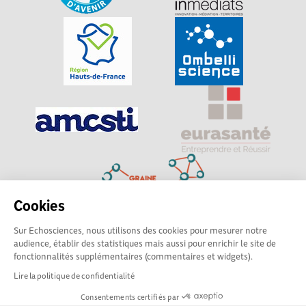
Cookies
Sur Echosciences, nous utilisons des cookies pour mesurer notre
Explorer, s’exprimer, rentrer en contact : Echosciences
audience, établir des statistiques mais aussi pour enrichir le site de
Hauts-de-France est le réseau social des amateurs de
fonctionnalités supplémentaires (commentaires et widgets).
sciences et de technologies du territoire
Lire la politique de confidentialité
Consentements certifiés par
Mentions légales
|
Politique de confidentialité
|
CGU