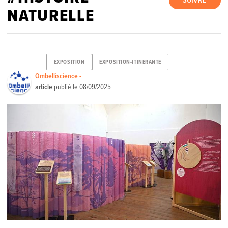
SUIVRE
NATURELLE
EXPOSITION
EXPOSITION-ITINERANTE
Ombelliscience -
article
publié le
08/09/2025