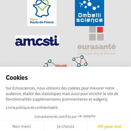
Cookies
Sur Echosciences, nous utilisons des cookies pour mesurer notre
Explorer, s’exprimer, rentrer en contact : Echosciences
audience, établir des statistiques mais aussi pour enrichir le site de
Hauts-de-France est le réseau social des amateurs de
fonctionnalités supplémentaires (commentaires et widgets).
sciences et de technologies du territoire
Lire la politique de confidentialité
Consentements certifiés par
Mentions légales
|
Politique de confidentialité
|
CGU
|
Ligne éditoriale
Non merci
Je choisis
OK pour moi