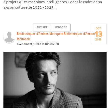
à projets « Les machines intelligentes » dans le cadre de sa
saison culturelle 2022 - 2023...
AUTISME
MEDECINE
OCT.
13
Bibliothèques d'Amiens Métropole Bibliothèques d'Amiens
Métropole
2018
événement
publié le
01/08/2018