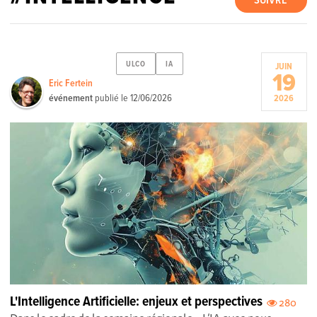
SUIVRE
ULCO
IA
JUIN
19
Eric Fertein
événement
publié le
12/06/2026
2026
L'Intelligence Artificielle: enjeux et perspectives
280