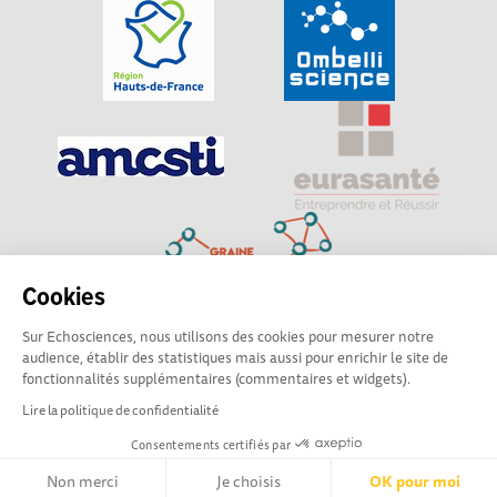
Cookies
Sur Echosciences, nous utilisons des cookies pour mesurer notre
Explorer, s’exprimer, rentrer en contact : Echosciences
audience, établir des statistiques mais aussi pour enrichir le site de
Hauts-de-France est le réseau social des amateurs de
fonctionnalités supplémentaires (commentaires et widgets).
sciences et de technologies du territoire
Lire la politique de confidentialité
Consentements certifiés par
Mentions légales
|
Politique de confidentialité
|
CGU
|
Ligne éditoriale
Non merci
Je choisis
OK pour moi