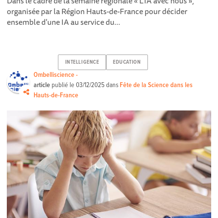
Dans le cadre de la semaine régionale « L’IA avec nous »,
organisée par la Région Hauts-de-France pour décider
ensemble d'une IA au service du...
INTELLIGENCE
EDUCATION
Ombelliscience -
article
publié le
03/12/2025
dans
Fête de la Science dans les
Hauts-de-France