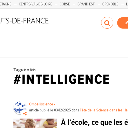
ETAGNE
CENTRE-VAL-DE-LOIRE
CORSE
GRAND EST
GRENOBLE
L
Tagué
2
fois
#INTELLIGENCE
Ombelliscience -
article
publié le
03/12/2025
dans
Fête de la Science dans les H
À l’école, ce que les