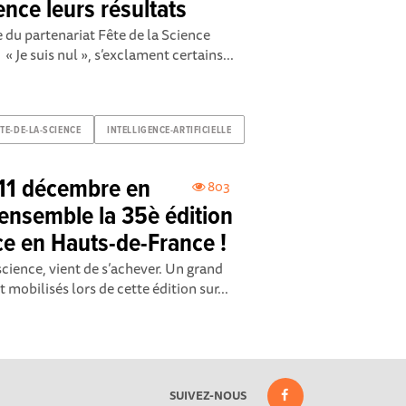
uence leurs résultats
e du partenariat Fête de la Science
 Je suis nul », s’exclament certains...
ETE-DE-LA-SCIENCE
INTELLIGENCE-ARTIFICIELLE
 11 décembre en
803
 ensemble la 35è édition
nce en Hauts-de-France !
science, vient de s’achever. Un grand
 mobilisés lors de cette édition sur...
SUIVEZ-NOUS