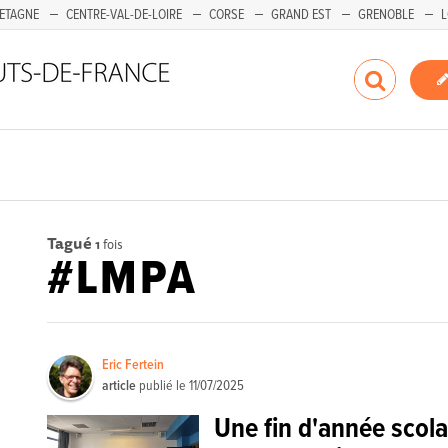
ETAGNE
CENTRE-VAL-DE-LOIRE
CORSE
GRAND EST
GRENOBLE
L
Tagué
1
fois
#LMPA
Eric Fertein
article
publié le
11/07/2025
Une fin d'année scol