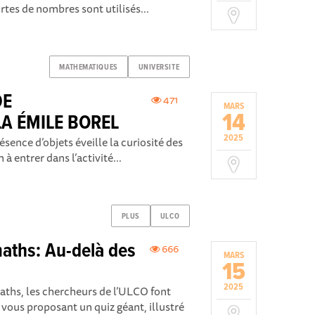
rtes de nombres sont utilisés...
MATHEMATIQUES
UNIVERSITE
DE
471
MARS
14
A ÉMILE BOREL
2025
sence d’objets éveille la curiosité des
 à entrer dans l’activité...
PLUS
ULCO
aths: Au-delà des
666
MARS
15
2025
aths, les chercheurs de l’ULCO font
 vous proposant un quiz géant, illustré