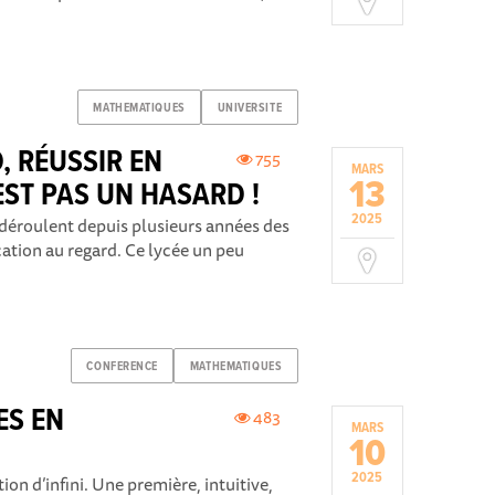
MATHEMATIQUES
UNIVERSITE
, RÉUSSIR EN
755
MARS
13
ST PAS UN HASARD !
2025
éroulent depuis plusieurs années des
ation au regard. Ce lycée un peu
CONFERENCE
MATHEMATIQUES
ES EN
483
MARS
10
2025
tion d’infini. Une première, intuitive,