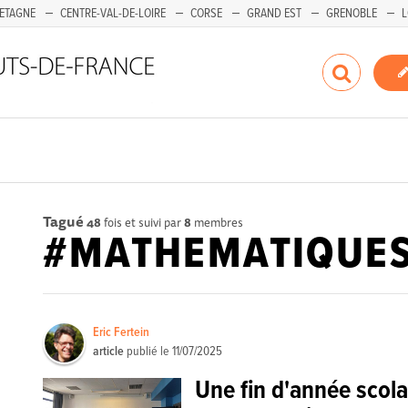
ETAGNE
CENTRE-VAL-DE-LOIRE
CORSE
GRAND EST
GRENOBLE
L
Tagué
48
fois et suivi par
8
membres
#MATHEMATIQUE
Eric Fertein
article
publié le
11/07/2025
Une fin d'année scol