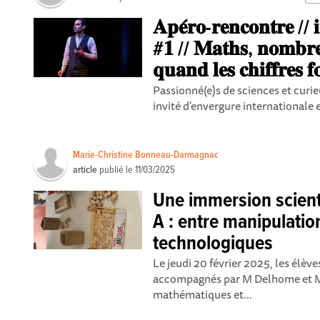
𝐀𝐩𝐞́𝐫𝐨-𝐫𝐞𝐧𝐜𝐨𝐧𝐭𝐫𝐞 // 𝐢
#𝟏 // 𝐌𝐚𝐭𝐡𝐬, 𝐧𝐨𝐦𝐛𝐫𝐞𝐬 
𝐪𝐮𝐚𝐧𝐝 𝐥𝐞𝐬 𝐜𝐡𝐢𝐟𝐟𝐫𝐞𝐬 𝐟
Passionné(e)s de sciences et curie
invité d'envergure internationale 
Marie-Christine Bonneau-Darmagnac
article
publié le
11/03/2025
Une immersion scient
A : entre manipulatio
technologiques
Le jeudi 20 février 2025, les élèv
accompagnés par M Delhome et M
mathématiques et...