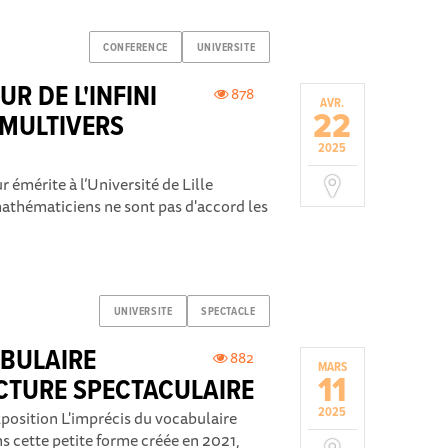
CONFERENCE
UNIVERSITE
R DE L'INFINI
878
AVR.
22
 MULTIVERS
2025
 émérite à l’Université de Lille
athématiciens ne sont pas d'accord les
UNIVERSITE
SPECTACLE
ABULAIRE
882
MARS
11
CTURE SPECTACULAIRE
2025
xposition L'imprécis du vocabulaire
 cette petite forme créée en 2021,