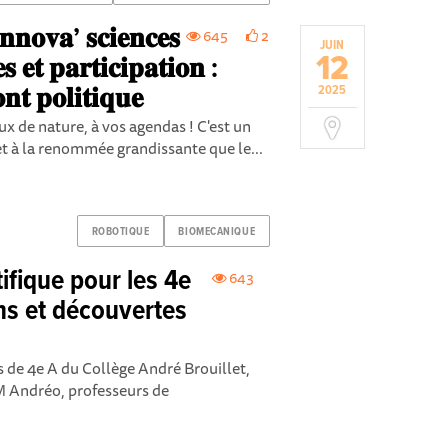
𝐧𝐧𝐨𝐯𝐚’ 𝐬𝐜𝐢𝐞𝐧𝐜𝐞𝐬
645
2
JUIN
12
𝐞𝐭 𝐩𝐚𝐫𝐭𝐢𝐜𝐢𝐩𝐚𝐭𝐢𝐨𝐧 :
𝐧𝐭 𝐩𝐨𝐥𝐢𝐭𝐢𝐪𝐮𝐞
2025
ux de nature, à vos agendas ! C'est un
et à la renommée grandissante que le...
ROBOTIQUE
BIOMECANIQUE
ifique pour les 4e
643
ns et découvertes
es de 4e A du Collège André Brouillet,
 Andréo, professeurs de