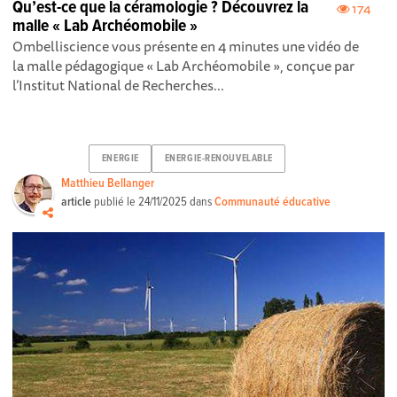
Qu’est-ce que la céramologie ? Découvrez la
174
malle « Lab Archéomobile »
Ombelliscience vous présente en 4 minutes une vidéo de
la malle pédagogique « Lab Archéomobile », conçue par
l’Institut National de Recherches...
ENERGIE
ENERGIE-RENOUVELABLE
Matthieu Bellanger
article
publié le
24/11/2025
dans
Communauté éducative