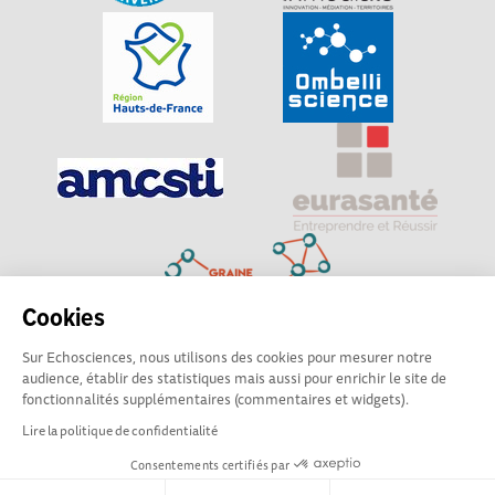
Cookies
Sur Echosciences, nous utilisons des cookies pour mesurer notre
Explorer, s’exprimer, rentrer en contact : Echosciences
audience, établir des statistiques mais aussi pour enrichir le site de
Hauts-de-France est le réseau social des amateurs de
fonctionnalités supplémentaires (commentaires et widgets).
sciences et de technologies du territoire
Lire la politique de confidentialité
Consentements certifiés par
Mentions légales
|
Politique de confidentialité
|
CGU