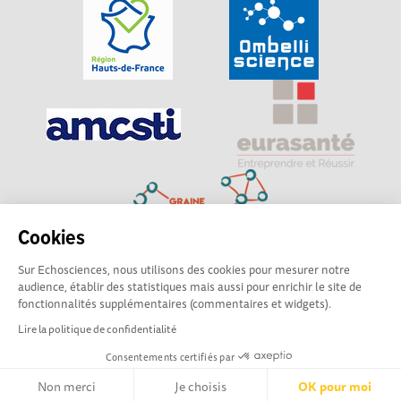
Cookies
Sur Echosciences, nous utilisons des cookies pour mesurer notre
Explorer, s’exprimer, rentrer en contact : Echosciences
audience, établir des statistiques mais aussi pour enrichir le site de
Hauts-de-France est le réseau social des amateurs de
fonctionnalités supplémentaires (commentaires et widgets).
sciences et de technologies du territoire
Lire la politique de confidentialité
Consentements certifiés par
Mentions légales
|
Politique de confidentialité
|
CGU
|
Ligne éditoriale
Non merci
Je choisis
OK pour moi