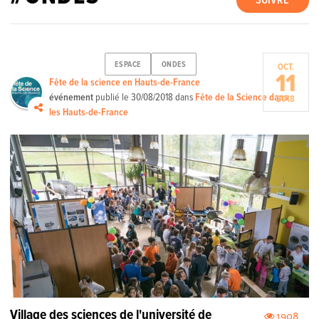
SUIVRE
ESPACE
ONDES
OCT.
11
Fête de la science en Hauts-de-France
événement
publié le
30/08/2018
dans
Fête de la Science dans
2018
les Hauts-de-France
Village des sciences de l'université de
1908