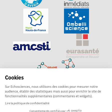
Cookies
Sur Echosciences, nous utilisons des cookies pour mesurer notre
Explorer, s’exprimer, rentrer en contact : Echosciences
audience, établir des statistiques mais aussi pour enrichir le site de
Hauts-de-France est le réseau social des amateurs de
fonctionnalités supplémentaires (commentaires et widgets).
sciences et de technologies du territoire
Lire la politique de confidentialité
Consentements certifiés par