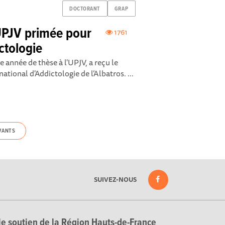
DOCTORANT
GRAP
UPJV primée pour
1761
ctologie
 année de thèse à l'UPJV, a reçu le
tional d'Addictologie de l’Albatros. ...
VANTS
SUIVEZ-NOUS
le soutien de la Région Hauts-de-France