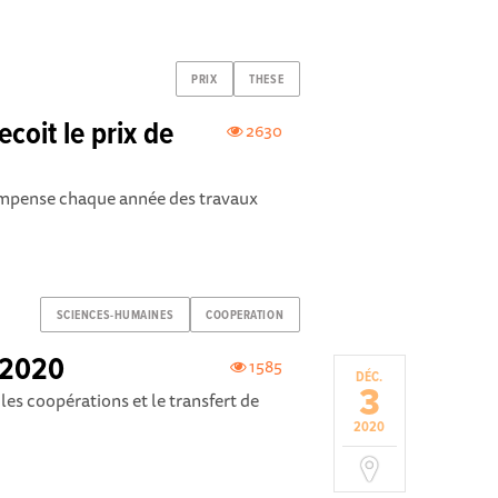
PRIX
THESE
coit le prix de
2630
compense chaque année des travaux
SCIENCES-HUMAINES
COOPERATION
 2020
1585
DÉC.
3
les coopérations et le transfert de
2020