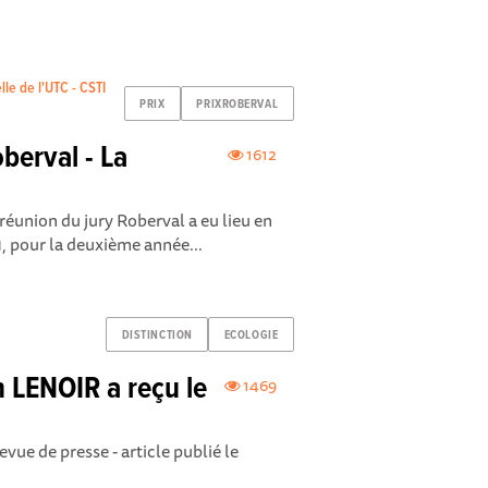
lle de l'UTC - CSTI
PRIX
PRIXROBERVAL
oberval - La
1612
réunion du jury Roberval a eu lieu en
1, pour la deuxième année...
DISTINCTION
ECOLOGIE
n LENOIR a reçu le
1469
vue de presse - article publié le