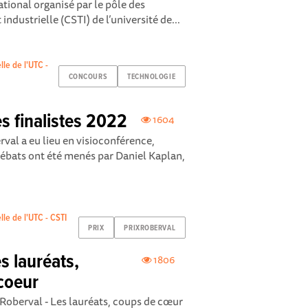
tional organisé par le pôle des
industrielle (CSTI) de l’université de...
lle de l'UTC -
CONCOURS
TECHNOLOGIE
es finalistes 2022
1604
val a eu lieu en visioconférence,
ébats ont été menés par Daniel Kaplan,
lle de l'UTC - CSTI
PRIX
PRIXROBERVAL
s lauréats,
1806
coeur
oberval - Les lauréats, coups de cœur