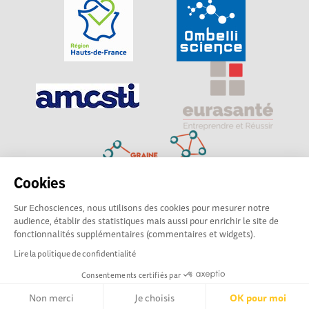
Cookies
Sur Echosciences, nous utilisons des cookies pour mesurer notre
Explorer, s’exprimer, rentrer en contact : Echosciences
audience, établir des statistiques mais aussi pour enrichir le site de
Hauts-de-France est le réseau social des amateurs de
fonctionnalités supplémentaires (commentaires et widgets).
sciences et de technologies du territoire
Lire la politique de confidentialité
Consentements certifiés par
Mentions légales
|
Politique de confidentialité
|
CGU
|
Ligne éditoriale
Non merci
Je choisis
OK pour moi