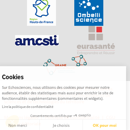
Cookies
Sur Echosciences, nous utilisons des cookies pour mesurer notre
Explorer, s’exprimer, rentrer en contact : Echosciences
audience, établir des statistiques mais aussi pour enrichir le site de
Hauts-de-France est le réseau social des amateurs de
fonctionnalités supplémentaires (commentaires et widgets).
sciences et de technologies du territoire
Lire la politique de confidentialité
Consentements certifiés par
Mentions légales
|
Politique de confidentialité
|
CGU
|
Ligne éditoriale
Non merci
Je choisis
OK pour moi