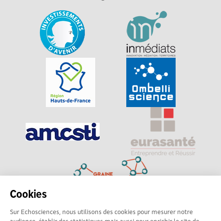
Cookies
Sur Echosciences, nous utilisons des cookies pour mesurer notre
Explorer, s’exprimer, rentrer en contact : Echosciences