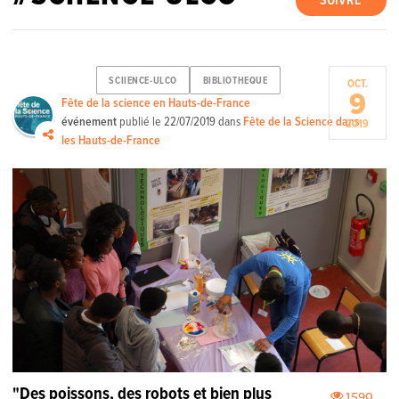
SUIVRE
SCIIENCE-ULCO
BIBLIOTHEQUE
OCT.
9
Fête de la science en Hauts-de-France
événement
publié le
22/07/2019
dans
Fête de la Science dans
2019
les Hauts-de-France
"Des poissons, des robots et bien plus
1590