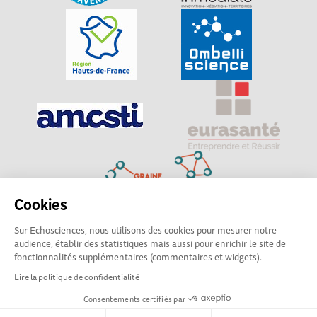
Cookies
Sur Echosciences, nous utilisons des cookies pour mesurer notre
Explorer, s’exprimer, rentrer en contact : Echosciences
audience, établir des statistiques mais aussi pour enrichir le site de
Hauts-de-France est le réseau social des amateurs de
fonctionnalités supplémentaires (commentaires et widgets).
sciences et de technologies du territoire
Lire la politique de confidentialité
Consentements certifiés par
Mentions légales
|
Politique de confidentialité
|
CGU