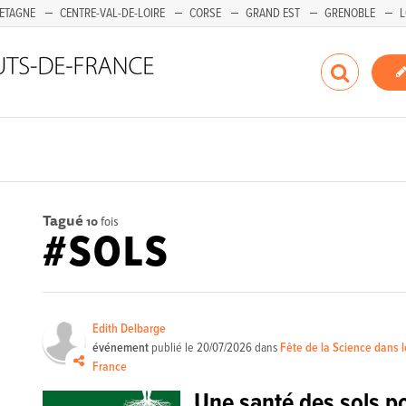
ETAGNE
CENTRE-VAL-DE-LOIRE
CORSE
GRAND EST
GRENOBLE
L
Tagué
10
fois
#SOLS
Edith Delbarge
événement
publié le
20/07/2026
dans
Fête de la Science dans 
France
Une santé des sols p