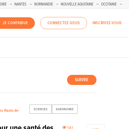
OIRE
NANTES
NORMANDIE
NOUVELLE AQUITAINE
OCCITANIE
INSCRIVEZ-VOUS
JE CONTRIBUE
CONNECTEZ-VOUS
SUIVRE
SCIENCES
AGRONOMIE
les Hauts-de-
our une santé des
141