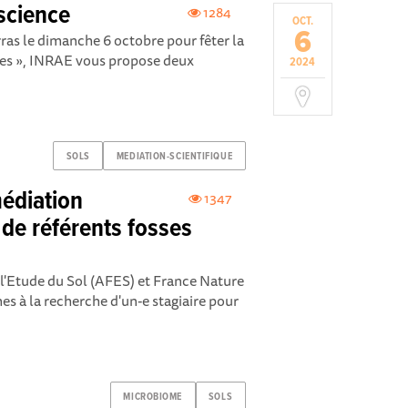
 science
1284
OCT.
6
ras le dimanche 6 octobre pour fêter la
ches », INRAE vous propose deux
2024
SOLS
MEDIATION-SCIENTIFIQUE
médiation
1347
 de référents fosses
 l'Etude du Sol (AFES) et France Nature
à la recherche d'un-e stagiaire pour
MICROBIOME
SOLS