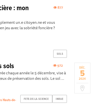
ière : mon
877
implement un.e citoyen.ne et vous
n jeu avec la sobriété foncière ?
SOLS
 sols
972
DÉC.
5
rée chaque année le 5 décembre, vise à
eux de préservation des sols. Le sol ...
2024
FETE-DE-LA-SCIENCE
INRAE
es Hauts-de-