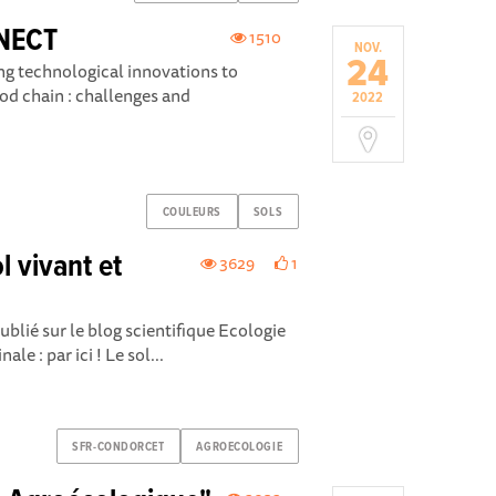
NECT
1510
NOV.
24
g technological innovations to
od chain : challenges and
2022
COULEURS
SOLS
l vivant et
3629
1
publié sur le blog scientifique Ecologie
ale : par ici ! Le sol...
SFR-CONDORCET
AGROECOLOGIE