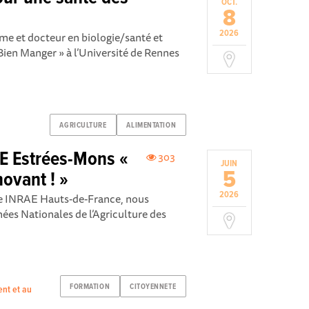
OCT.
8
2026
ome et docteur en biologie/santé et
t Bien Manger » à l’Université de Rennes
AGRICULTURE
ALIMENTATION
E Estrées-Mons «
303
JUIN
5
novant ! »
2026
re INRAE Hauts-de-France, nous
nées Nationales de l’Agriculture des
FORMATION
CITOYENNETE
ent et au