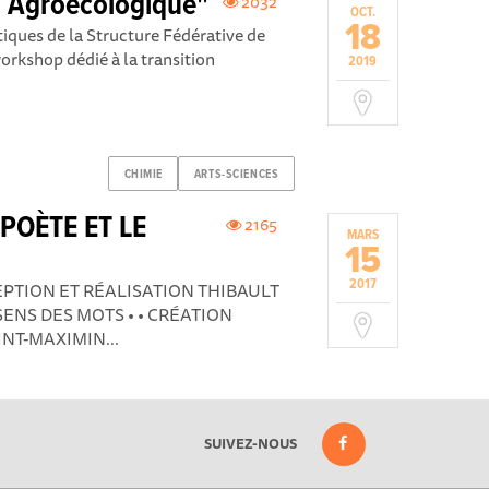
n Agroécologique"
2032
OCT.
18
iques de la Structure Fédérative de
rkshop dédié à la transition
2019
CHIMIE
ARTS-SCIENCES
 POÈTE ET LE
2165
MARS
15
2017
EPTION ET RÉALISATION THIBAULT
NS DES MOTS • • CRÉATION
INT-MAXIMIN...
SUIVEZ-NOUS