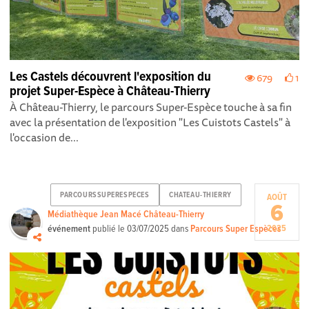
Les Castels découvrent l'exposition du
679
1
projet Super-Espèce à Château-Thierry
À Château-Thierry, le parcours Super-Espèce touche à sa fin
avec la présentation de l'exposition "Les Cuistots Castels" à
l'occasion de...
PARCOURSSUPERESPECES
CHATEAU-THIERRY
AOÛT
6
Médiathèque Jean Macé Château-Thierry
événement
publié le
03/07/2025
dans
Parcours Super Espèces
2025