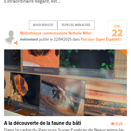
Extraordinaire Regard, est...
BIODIVERSITE
ESPECES-MENACEES
AVR.
22
Médiathèque communautaire Nathalie Millot
événement
publié le
22/04/2025
dans
Parcours Super Espèces
2025
A la découverte de la faune du bâti
828
Dans le cadre du Parcours Super Espèces de Beaucamps-le-