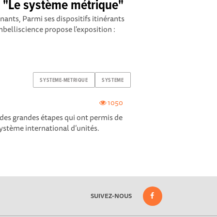
te "Le système métrique"
ants, Parmi ses dispositifs itinérants
belliscience propose l'exposition :
SYSTEME-METRIQUE
SYSTEME
1050
e des grandes étapes qui ont permis de
système international d’unités.
SUIVEZ-NOUS