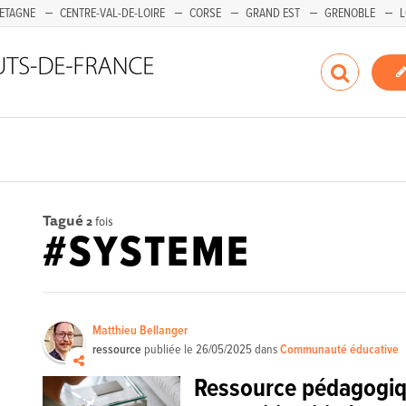
ETAGNE
CENTRE-VAL-DE-LOIRE
CORSE
GRAND EST
GRENOBLE
L
Tagué
2
fois
#SYSTEME
Matthieu Bellanger
ressource
publiée le
26/05/2025
dans
Communauté éducative
Ressource pédagogiqu